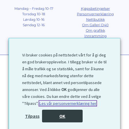
Mandag – Fredag 10-17
Kjøpsbetingelser
Torsdag 10-18
Personvernerklæring
Lørdag 10-16
Nettbutikk
Søndag 12-16
Om Galleri D40
Om grafikk
Innramming
Kontakt
Vi bruker cookies på nettstedet vårt for å gi deg
en god brukeropplevelse. I tillegg bruker vi de til
å måle trafikk og se statistikk, samt for å kunne
nå deg med markedsføring utenfor dette
nettstedet, blant annet ved persontilpassede
annonser. Ved å klikke
OK
godkjenner du alle
1972 © Galleri D40 AS
våre cookies. Du kan endre dette ved å velge
"Tilpass".
Les vår personvernerklæring her
Utviklet av
Kjetil Moen Nettservice AS
Tilpass
OK