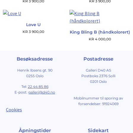
KR
3 900,00
KR
3 900,00
Love U
KR
3 900,00
King Bling B (håndkolorert)
KR
4 000,00
Besøksadresse
Postadresse
Henrik Ibsens gt. 90
Galleri D40 AS
0255 Oslo
Postboks 2376 Solli
0201 Oslo
Tel:
22 44 85 86
E-post:
galleri@d40.no
Mobilnummer til sporing av
forsendelser: 91924069
Cookies
Åpningstider
Sidekart