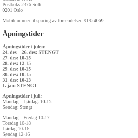
Postboks 2376 Solli
0201 Oslo
Mobilnummer til sporing av forsendelser: 91924069
Åpningstider
Åpningstider i julen:
24. des – 26. des: STENGT
27. des: 10-15
28. des: 12-15
29. des: 10-15
30. des: 10-15
31. des: 10-13
1. jan: STENGT
Åpningstider i juli:
Mandag – Lørdag: 10-15
Søndag: Stengt
Mandag – Fredag 10-17
Torsdag 10-18
Lørdag 10-16
Søndag 12-16