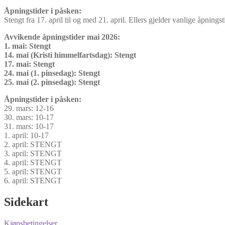
Åpningstider i påsken:
Stengt fra 17. april til og med 21. april. Ellers gjelder vanlige åpningst
Avvikende åpningstider mai 2026:
1. mai: Stengt
14. mai (Kristi himmelfartsdag): Stengt
17. mai: Stengt
24. mai (1. pinsedag): Stengt
25. mai (2. pinsedag): Stengt
Åpningstider i påsken:
29. mars: 12-16
30. mars: 10-17
31. mars: 10-17
1. april: 10-17
2. april: STENGT
3. april: STENGT
4. april: STENGT
5. april: STENGT
6. april: STENGT
Sidekart
Kjøpsbetingelser