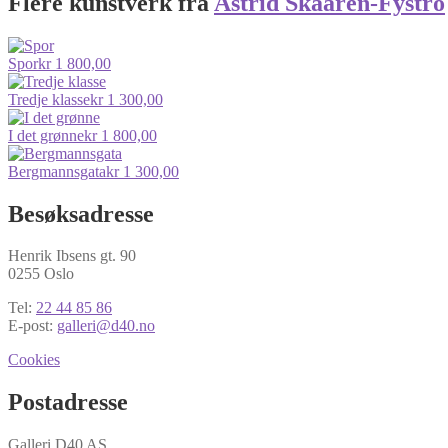
Flere kunstverk fra
Astrid Skaaren-Fystro
Spor
kr
1 800,00
Tredje klasse
kr
1 300,00
I det grønne
kr
1 800,00
Bergmannsgata
kr
1 300,00
Besøksadresse
Henrik Ibsens gt. 90
0255 Oslo
Tel:
22 44 85 86
E-post:
galleri@d40.no
Cookies
Postadresse
Galleri D40 AS