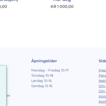
0,00
KR
1 000,00
Åpningstider
Sid
Mandag – Fredag 10-17
Kjøp
Torsdag 10-18
Per
Lørdag 10-16
Nett
Søndag 12-16
Om 
Om 
ing av
Inn
9
Kon