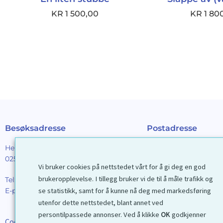
KR
1 500,00
KR
1 80
Besøksadresse
Postadresse
Henrik Ibsens gt. 90
Galleri D40 AS
0255 Oslo
Postboks 2376 Solli
Vi bruker cookies på nettstedet vårt for å gi deg en god
0201 Oslo
brukeropplevelse. I tillegg bruker vi de til å måle trafikk og
Tel:
22 44 85 86
E-post:
galleri@d40.no
se statistikk, samt for å kunne nå deg med markedsføring
Mobilnummer til spor
utenfor dette nettstedet, blant annet ved
forsendelser: 9192406
persontilpassede annonser. Ved å klikke
OK
godkjenner
Cookies