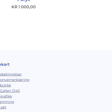
KR
1 000,00
ekart
sbetingelser
sonvernerklæring
butikk
Galleri D40
grafikk
ramming
takt