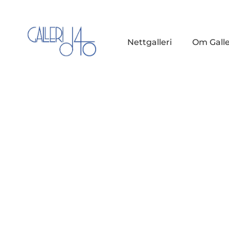
Nettgalleri
Om Galle