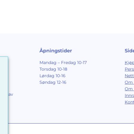
Åpningstider
Sid
Mandag – Fredag 10-17
Kjøp
Torsdag 10-18
Per
Lørdag 10-16
Nett
Søndag 12-16
Om 
Om 
ing av
Inn
9
Kon