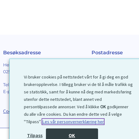
Besøksadresse
Postadresse
Henrik Ibsens gt. 90
Galleri D40 AS
0255 Oslo
Postboks 2376 Solli
Vi bruker cookies på nettstedet vårt for å gi deg en god
0201 Oslo
brukeropplevelse. I tillegg bruker vi de til å måle trafikk og
Tel:
22 44 85 86
E-post:
galleri@d40.no
se statistikk, samt for å kunne nå deg med markedsføring
Mobilnummer til spor
utenfor dette nettstedet, blant annet ved
forsendelser: 9192406
persontilpassede annonser. Ved å klikke
OK
godkjenner
Cookies
du alle våre cookies. Du kan endre dette ved å velge
"Tilpass".
Les vår personvernerklæring her
Tilpass
OK