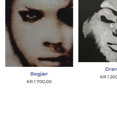
Drø
Begjær
KR
1 20
KR
1 700,00