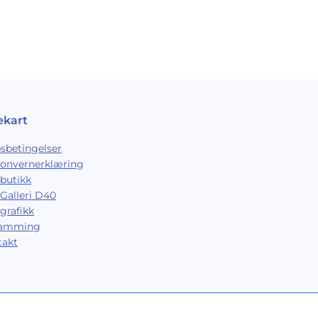
ekart
sbetingelser
sonvernerklæring
butikk
Galleri D40
grafikk
ramming
takt