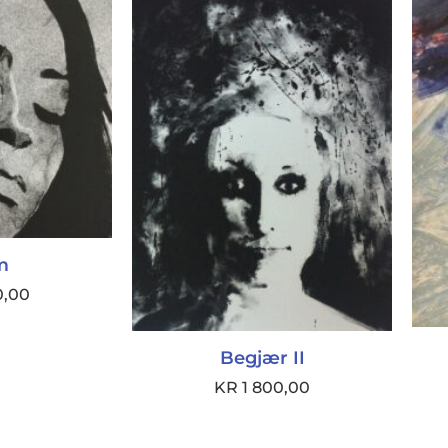
m
0,00
Begjær II
KR
1 800,00