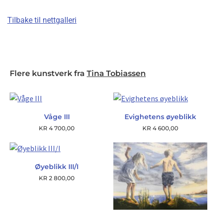
Tilbake til nettgalleri
Flere kunstverk fra
Tina Tobiassen
Våge III
Evighetens øyeblikk
KR
4 700,00
KR
4 600,00
Øyeblikk III/I
KR
2 800,00