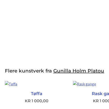
Flere kunstverk fra
Gunilla Holm Platou
Tøffa
Rask g
KR
1 000,00
KR
1 00