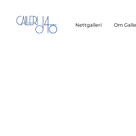
Nettgalleri
Om Galle