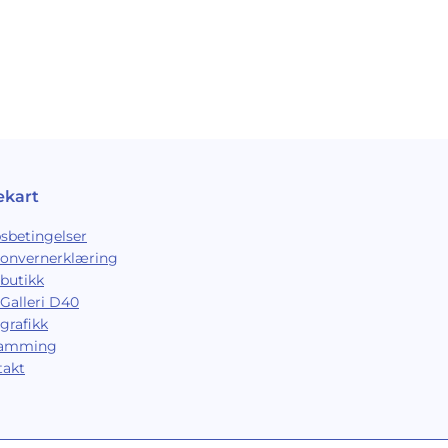
ekart
sbetingelser
sonvernerklæring
butikk
Galleri D40
grafikk
ramming
takt