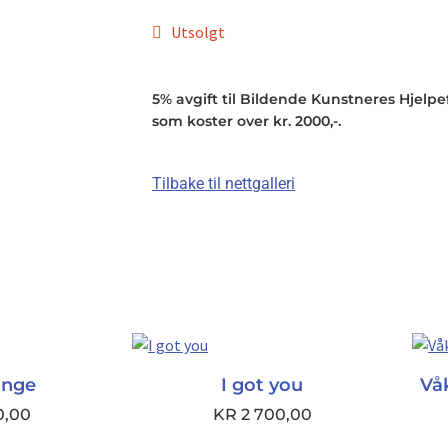
Utsolgt
5% avgift til Bildende Kunstneres Hjelpefo
som koster over kr. 2000,-.
Tilbake til nettgalleri
ange
I got you
Vå
0,00
KR
2 700,00