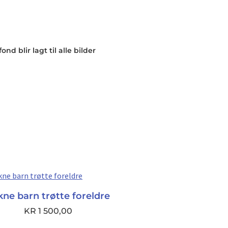
nd blir lagt til alle bilder
kne barn trøtte foreldre
KR
1 500,00