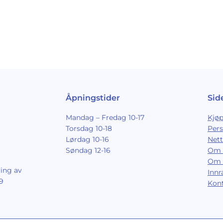
Åpningstider
Sid
Mandag – Fredag 10-17
Kjøp
Torsdag 10-18
Per
Lørdag 10-16
Nett
Søndag 12-16
Om 
Om 
ing av
Inn
9
Kon