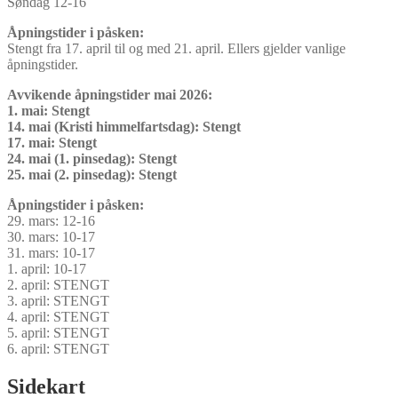
Søndag 12-16
Åpningstider i påsken:
Stengt fra 17. april til og med 21. april. Ellers gjelder vanlige
åpningstider.
Avvikende åpningstider mai 2026:
1. mai: Stengt
14. mai (Kristi himmelfartsdag): Stengt
17. mai: Stengt
24. mai (1. pinsedag): Stengt
25. mai (2. pinsedag): Stengt
Åpningstider i påsken:
29. mars: 12-16
30. mars: 10-17
31. mars: 10-17
1. april: 10-17
2. april: STENGT
3. april: STENGT
4. april: STENGT
5. april: STENGT
6. april: STENGT
Sidekart