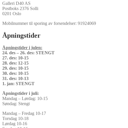
Galleri D40 AS
Postboks 2376 Solli
0201 Oslo
Mobilnummer til sporing av forsendelser: 91924069
Åpningstider
Åpningstider i julen:
24. des – 26. des: STENGT
27. des: 10-15
28. des: 12-15
29. des: 10-15
30. des: 10-15
31. des: 10-13
1. jan: STENGT
Åpningstider i juli:
Mandag – Lørdag: 10-15
Søndag: Stengt
Mandag – Fredag 10-17
Torsdag 10-18
Lørdag 10-16