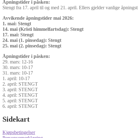
Åpningstider i påsken:
Stengt fra 17. april til og med 21. april. Ellers gjelder vanlige åpningst
Avvikende åpningstider mai 2026:
1. mai: Stengt
14. mai (Kristi himmelfartsdag): Stengt
17. mai: Stengt
24. mai (1. pinsedag): Stengt
25. mai (2. pinsedag): Stengt
Åpningstider i påsken:
29. mars: 12-16
30. mars: 10-17
31. mars: 10-17
1. april: 10-17
2. april: STENGT
3. april: STENGT
4. april: STENGT
5. april: STENGT
6. april: STENGT
Sidekart
Kjøpsbetingelser
Personvernerklæring