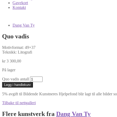
Gavekort
Kontakt
Dang Van Ty
Quo vadis
Motivformat: 49×37
Teknikk: Litografi
kr
3 300,00
På lager
Quo vadis antall
Legg i handlekurv
5% avgift til Bildende Kunstneres Hjelpefond blir lagt til alle bilder s
Tilbake til nettgalleri
Flere kunstverk fra
Dang Van Ty