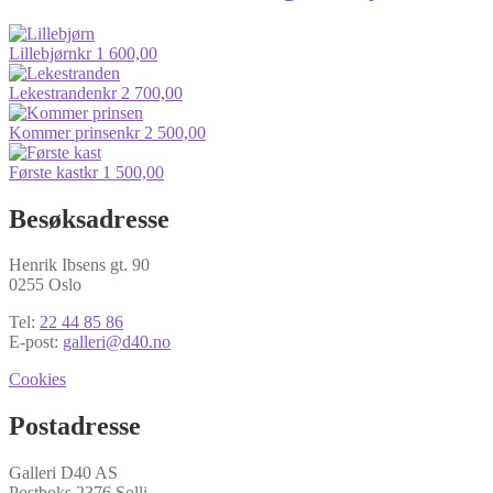
Lillebjørn
kr
1 600,00
Lekestranden
kr
2 700,00
Kommer prinsen
kr
2 500,00
Første kast
kr
1 500,00
Besøksadresse
Henrik Ibsens gt. 90
0255 Oslo
Tel:
22 44 85 86
E-post:
galleri@d40.no
Cookies
Postadresse
Galleri D40 AS
Postboks 2376 Solli