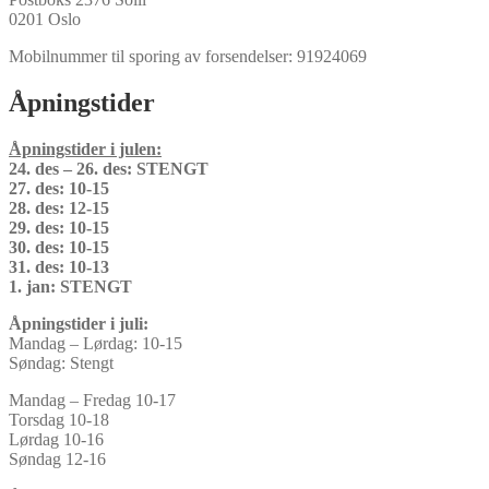
0201 Oslo
Mobilnummer til sporing av forsendelser: 91924069
Åpningstider
Åpningstider i julen:
24. des – 26. des: STENGT
27. des: 10-15
28. des: 12-15
29. des: 10-15
30. des: 10-15
31. des: 10-13
1. jan: STENGT
Åpningstider i juli:
Mandag – Lørdag: 10-15
Søndag: Stengt
Mandag – Fredag 10-17
Torsdag 10-18
Lørdag 10-16
Søndag 12-16