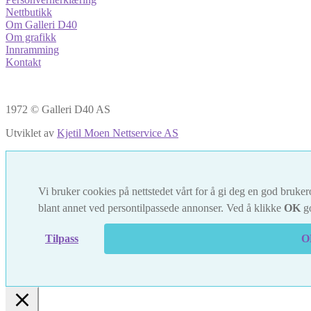
Nettbutikk
Om Galleri D40
Om grafikk
Innramming
Kontakt
1972 © Galleri D40 AS
Utviklet av
Kjetil Moen Nettservice AS
Vi bruker cookies på nettstedet vårt for å gi deg en god brukero
blant annet ved persontilpassede annonser. Ved å klikke
OK
go
Tilpass
O