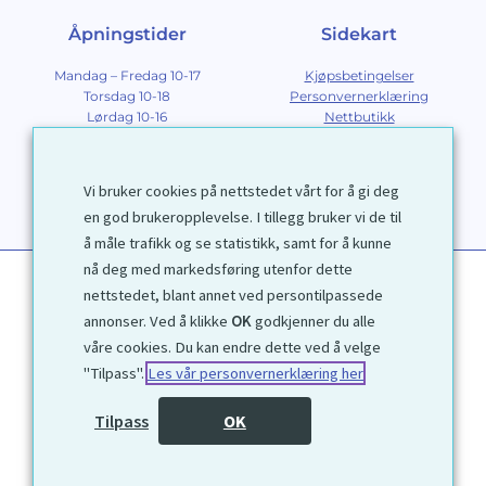
Åpningstider
Sidekart
Mandag – Fredag 10-17
Kjøpsbetingelser
Torsdag 10-18
Personvernerklæring
Lørdag 10-16
Nettbutikk
Søndag 12-16
Om Galleri D40
Om grafikk
Innramming
Vi bruker cookies på nettstedet vårt for å gi deg
Kontakt
en god brukeropplevelse. I tillegg bruker vi de til
å måle trafikk og se statistikk, samt for å kunne
nå deg med markedsføring utenfor dette
nettstedet, blant annet ved persontilpassede
annonser. Ved å klikke
OK
godkjenner du alle
våre cookies. Du kan endre dette ved å velge
"Tilpass".
Les vår personvernerklæring her
1972 © Galleri D40 AS
Tilpass
OK
Utviklet av
Kjetil Moen Nettservice AS