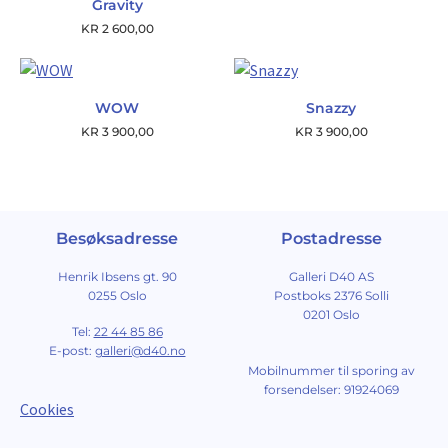
Gravity
KR
2 600,00
WOW
Snazzy
KR
3 900,00
KR
3 900,00
Besøksadresse
Postadresse
Henrik Ibsens gt. 90
Galleri D40 AS
0255 Oslo
Postboks 2376 Solli
0201 Oslo
Tel:
22 44 85 86
E-post:
galleri@d40.no
Mobilnummer til sporing av
forsendelser: 91924069
Cookies