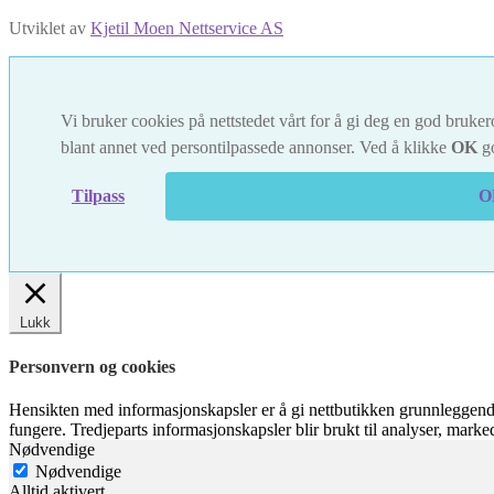
Utviklet av
Kjetil Moen Nettservice AS
Vi bruker cookies på nettstedet vårt for å gi deg en god brukero
blant annet ved persontilpassede annonser. Ved å klikke
OK
go
Tilpass
O
Lukk
Personvern og cookies
Hensikten med informasjonskapsler er å gi nettbutikken grunnleggende
fungere. Tredjeparts informasjonskapsler blir brukt til analyser, mark
Nødvendige
Nødvendige
Alltid aktivert