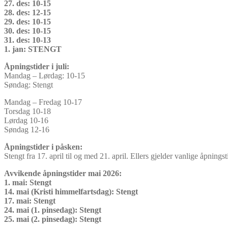
27. des: 10-15
28. des: 12-15
29. des: 10-15
30. des: 10-15
31. des: 10-13
1. jan: STENGT
Åpningstider i juli:
Mandag – Lørdag: 10-15
Søndag: Stengt
Mandag – Fredag 10-17
Torsdag 10-18
Lørdag 10-16
Søndag 12-16
Åpningstider i påsken:
Stengt fra 17. april til og med 21. april. Ellers gjelder vanlige åpningst
Avvikende åpningstider mai 2026:
1. mai: Stengt
14. mai (Kristi himmelfartsdag): Stengt
17. mai: Stengt
24. mai (1. pinsedag): Stengt
25. mai (2. pinsedag): Stengt