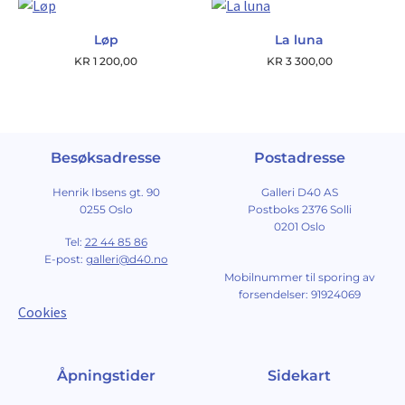
Løp
La luna
KR
1 200,00
KR
3 300,00
Besøksadresse
Postadresse
Henrik Ibsens gt. 90
Galleri D40 AS
0255 Oslo
Postboks 2376 Solli
0201 Oslo
Tel:
22 44 85 86
E-post:
galleri@d40.no
Mobilnummer til sporing av
forsendelser: 91924069
Cookies
Åpningstider
Sidekart