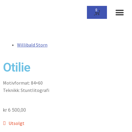
0
Om Gall
Willibald Storn
Otilie
Motivformat: 84×60
Teknikk: Stuntlitografi
kr
6 500,00
Utsolgt