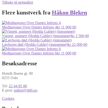
Tilbake til nettgalleri
Flere kunstverk fra
Håkon Bleken
Meditasjoner Over Dantes Inferno 4
kr
11 000,00
Vignett, usignert (Hedda Gabler) (innrammet)
kr
3 500,00
Løvborgs død (Hedda Gabler) (innrammet)
kr
22 000,00
Meditasjoner Over Dantes Inferno 6
kr
11 000,00
Besøksadresse
Henrik Ibsens gt. 90
0255 Oslo
Tel:
22 44 85 86
E-post:
galleri@d40.no
Cookies