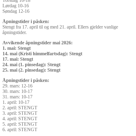
Torsdag 10-18
Lørdag 10-16
Søndag 12-16
Åpningstider i påsken:
Stengt fra 17. april til og med 21. april. Ellers gjelder vanlige
åpningstider.
Avvikende åpningstider mai 2026:
1. mai: Stengt
14. mai (Kristi himmelfartsdag): Stengt
17. mai: Stengt
24. mai (1. pinsedag): Stengt
25. mai (2. pinsedag): Stengt
Åpningstider i påsken:
29. mars: 12-16
30. mars: 10-17
31. mars: 10-17
1. april: 10-17
2. april: STENGT
3. april: STENGT
4. april: STENGT
5. april: STENGT
6. april: STENGT