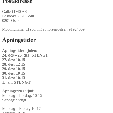
Postadresse
Galleri D40 AS
Postboks 2376 Solli
0201 Oslo
Mobilnummer til sporing av forsendelser: 91924069
Åpningstider
Åpningstider i julen:
24. des – 26. des: STENGT
27. des: 10-15
28. des: 12-15
29. des: 10-15
30. des: 10-15
31. des: 10-13
1. jan: STENGT
Åpningstider i juli:
Mandag – Lørdag: 10-15
Søndag: Stengt
Mandag – Fredag 10-17