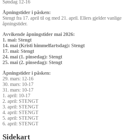
Søndag 12-16
Åpningstider i påsken:
Stengt fra 17. april til og med 21. april. Ellers gjelder vanlige
åpningstider.
Avvikende åpningstider mai 2026:
1. mai: Stengt
14. mai (Kristi himmelfartsdag): Stengt
17. mai: Stengt
24. mai (1. pinsedag): Stengt
25. mai (2. pinsedag): Stengt
Åpningstider i påsken:
29. mars: 12-16
30. mars: 10-17
31. mars: 10-17
1. april: 10-17
2. april: STENGT
3. april: STENGT
4. april: STENGT
5. april: STENGT
6. april: STENGT
Sidekart