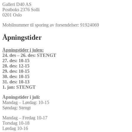
Galleri D40 AS
Postboks 2376 Solli
0201 Oslo
Mobilnummer til sporing av forsendelser: 91924069
Åpningstider
Åpningstider i julen:
24. des – 26. des: STENGT
27. des: 10-15
28. des: 12-15
29. des: 10-15
30. des: 10-15
31. des: 10-13
1. jan: STENGT
Åpningstider i juli:
Mandag – Lørdag: 10-15
Søndag: Stengt
Mandag – Fredag 10-17
Torsdag 10-18
Lørdag 10-16