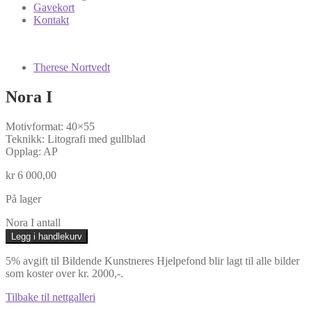
Gavekort
Kontakt
Therese Nortvedt
Nora I
Motivformat: 40×55
Teknikk: Litografi med gullblad
Opplag: AP
kr
6 000,00
På lager
Nora I antall
Legg i handlekurv
5% avgift til Bildende Kunstneres Hjelpefond blir lagt til alle bilder
som koster over kr. 2000,-.
Tilbake til nettgalleri