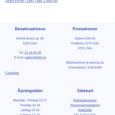
Uten tittel (1967) 8
kr
1 000,00
Besøksadresse
Postadresse
Henrik Ibsens gt. 90
Galleri D40 AS
0255 Oslo
Postboks 2376 Solli
0201 Oslo
Tel:
22 44 85 86
E-post:
galleri@d40.no
Mobilnummer til sporing av
forsendelser: 91924069
Cookies
Åpningstider
Sidekart
Mandag – Fredag 10-17
Kjøpsbetingelser
Torsdag 10-18
Personvernerklæring
Lørdag 10-16
Nettbutikk