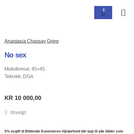
0
Om 
Anastasia Chassay Grieg
No sex
Motivformat: 45×45
Teknikk: DGA
KR
10 000,00
Utsolgt
5% avgift til Bildende Kunstneres Hjelpefond blir lagt til alle bilder som