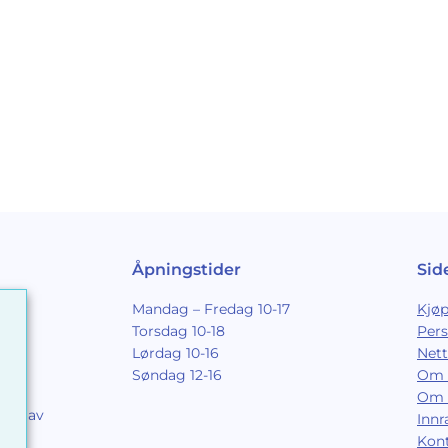
Åpningstider
Sid
Mandag – Fredag 10-17
Kjøp
Torsdag 10-18
Per
Lørdag 10-16
Nett
Søndag 12-16
Om 
Om 
ing av
Inn
9
Kon