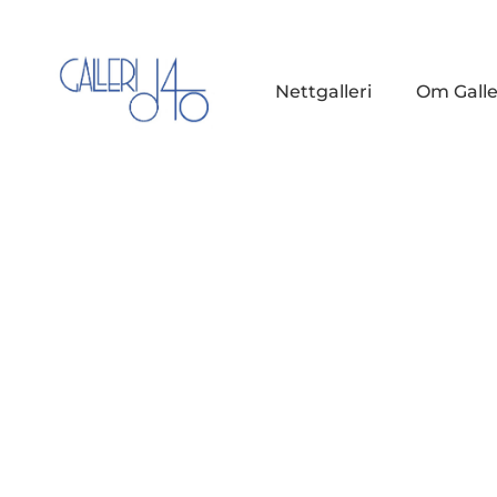
Nettgalleri
Om Galle