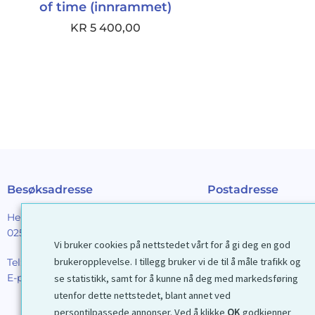
of time (innrammet)
KR
5 400,00
Besøksadresse
Postadresse
Henrik Ibsens gt. 90
Galleri D40 AS
0255 Oslo
Postboks 2376 Solli
Vi bruker cookies på nettstedet vårt for å gi deg en god
0201 Oslo
brukeropplevelse. I tillegg bruker vi de til å måle trafikk og
Tel:
22 44 85 86
E-post:
galleri@d40.no
se statistikk, samt for å kunne nå deg med markedsføring
Mobilnummer til spor
utenfor dette nettstedet, blant annet ved
forsendelser: 9192406
persontilpassede annonser. Ved å klikke
OK
godkjenner