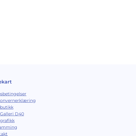
ekart
sbetingelser
sonvernerklæring
butikk
Galleri D40
grafikk
ramming
takt