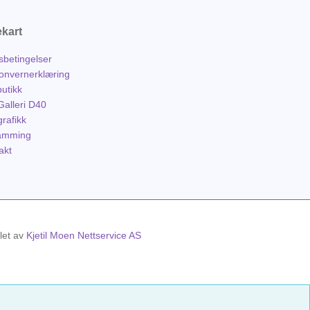
ekart
sbetingelser
onvernerklæring
butikk
alleri D40
rafikk
amming
akt
klet av
Kjetil Moen Nettservice AS