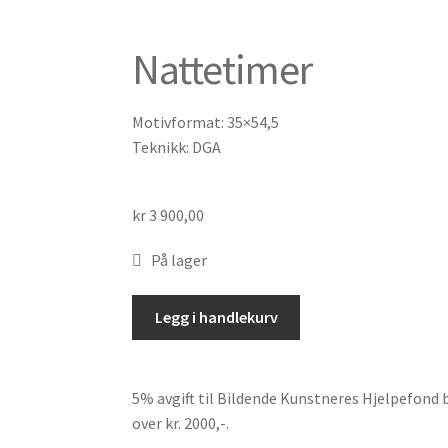
Nattetimer
Motivformat: 35×54,5
Teknikk: DGA
kr
3 900,00
På lager
Legg i handlekurv
5% avgift til Bildende Kunstneres Hjelpefond bl
over kr. 2000,-.