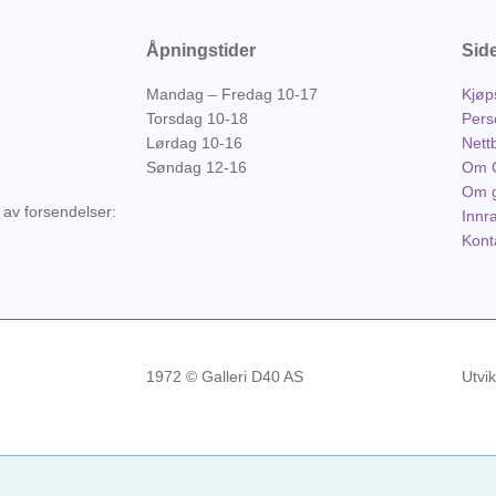
Åpningstider
Sid
Mandag – Fredag 10-17
Kjøp
Torsdag 10-18
Pers
Lørdag 10-16
Nett
Søndag 12-16
Om G
Om g
 av forsendelser:
Innr
Kont
1972 © Galleri D40 AS
Utvi