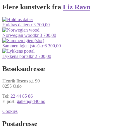
Flere kunstverk fra
Liz Ravn
Huldras datter
kr
3 700,00
Norwegian wood
kr
3 700,00
Sammen igjen (stor)
kr
6 300,00
Lykkens portal
kr
2 700,00
Besøksadresse
Henrik Ibsens gt. 90
0255 Oslo
Tel:
22 44 85 86
E-post:
galleri@d40.no
Cookies
Postadresse