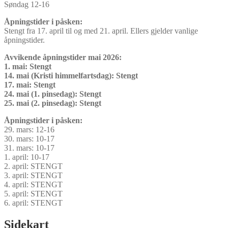
Søndag 12-16
Åpningstider i påsken:
Stengt fra 17. april til og med 21. april. Ellers gjelder vanlige
åpningstider.
Avvikende åpningstider mai 2026:
1. mai: Stengt
14. mai (Kristi himmelfartsdag): Stengt
17. mai: Stengt
24. mai (1. pinsedag): Stengt
25. mai (2. pinsedag): Stengt
Åpningstider i påsken:
29. mars: 12-16
30. mars: 10-17
31. mars: 10-17
1. april: 10-17
2. april: STENGT
3. april: STENGT
4. april: STENGT
5. april: STENGT
6. april: STENGT
Sidekart