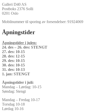
Galleri D40 AS
Postboks 2376 Solli
0201 Oslo
Mobilnummer til sporing av forsendelser: 91924069
Åpningstider
Åpningstider i julen:
24. des – 26. des: STENGT
27. des: 10-15
28. des: 12-15
29. des: 10-15
30. des: 10-15
31. des: 10-13
1. jan: STENGT
Åpningstider i juli:
Mandag – Lørdag: 10-15
Søndag: Stengt
Mandag – Fredag 10-17
Torsdag 10-18
Lørdag 10-16