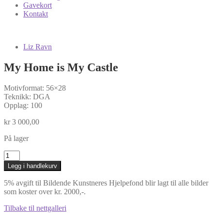
Gavekort
Kontakt
Liz Ravn
My Home is My Castle
Motivformat: 56×28
Teknikk: DGA
Opplag: 100
kr
3 000,00
På lager
My
Home
Legg i handlekurv
is
My
5% avgift til Bildende Kunstneres Hjelpefond blir lagt til alle bilder
Castle
som koster over kr. 2000,-.
antall
Tilbake til nettgalleri