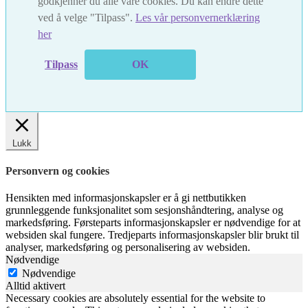
godkjenner du alle våre cookies. Du kan endre dette
ved å velge "Tilpass".
Les vår personvernerklæring
her
Tilpass
OK
Lukk
Personvern og cookies
Hensikten med informasjonskapsler er å gi nettbutikken
grunnleggende funksjonalitet som sesjonshåndtering, analyse og
markedsføring. Førsteparts informasjonskapsler er nødvendige for at
websiden skal fungere. Tredjeparts informasjonskapsler blir brukt til
analyser, markedsføring og personalisering av websiden.
Nødvendige
Nødvendige
Alltid aktivert
Necessary cookies are absolutely essential for the website to