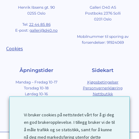
Henrik Ibsens gt. 90
Galleri D40 AS
0255 Oslo
Postboks 2376 Solli
0201 Oslo
Tel:
22 44 85 86
E-post:
galleri@d40.no
Mobilnummer til sporing av
forsendelser: 91924069
Cookies
Åpningstider
Sidekart
Mandag – Fredag 10-17
Kjøpsbetingelser
Torsdag 10-18
Personvernerklæring
Lørdag 10-16
Nettbutikk
Søndag 12-16
Om Galleri D40
Om grafikk
Innramming
Vi bruker cookies på nettstedet vårt for å gi deg
Kontakt
en god brukeropplevelse. I tillegg bruker vi de til
å måle trafikk og se statistikk, samt for å kunne
nå deg med markedsføring utenfor dette