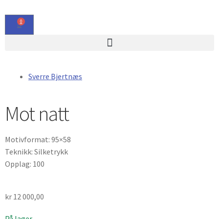
0
Sverre Bjertnæs
Mot natt
Motivformat: 95×58
Teknikk: Silketrykk
Opplag: 100
kr
12 000,00
På lager