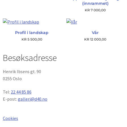
(innrammet)
KR
7 000,00
Profil i landskap
Vår
KR
5 500,00
KR
12 000,00
Besøksadresse
Henrik Ibsens gt. 90
0255 Oslo
Tel:
22 44 85 86
E-post:
galleri@d40.no
Cookies