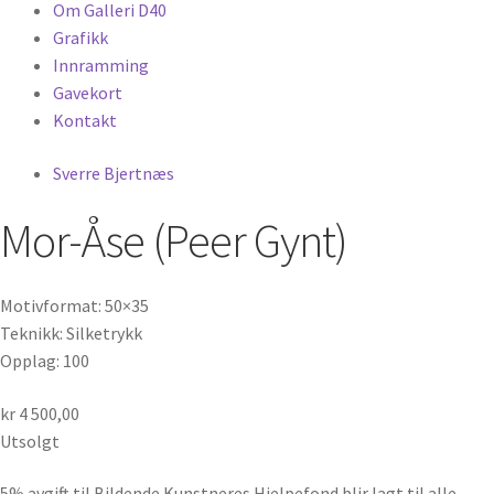
Om Galleri D40
Grafikk
Innramming
Gavekort
Kontakt
Sverre Bjertnæs
Mor-Åse (Peer Gynt)
Motivformat: 50×35
Teknikk: Silketrykk
Opplag: 100
kr
4 500,00
Utsolgt
5% avgift til Bildende Kunstneres Hjelpefond blir lagt til alle