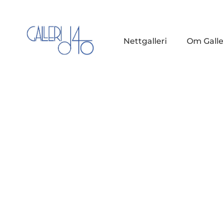
Nettgalleri
Om Galle