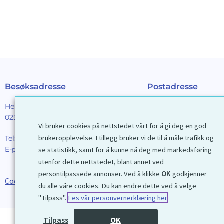
Besøksadresse
Postadresse
Henrik Ibsens gt. 90
Galleri D40 AS
0255 Oslo
Postboks 2376 Solli
Vi bruker cookies på nettstedet vårt for å gi deg en god
0201 Oslo
brukeropplevelse. I tillegg bruker vi de til å måle trafikk og
Tel:
22 44 85 86
E-post:
galleri@d40.no
se statistikk, samt for å kunne nå deg med markedsføring
Mobilnummer til spor
utenfor dette nettstedet, blant annet ved
forsendelser: 9192406
persontilpassede annonser. Ved å klikke
OK
godkjenner
Cookies
du alle våre cookies. Du kan endre dette ved å velge
"Tilpass".
Les vår personvernerklæring her
Tilpass
OK