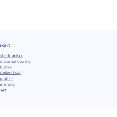
ekart
sbetingelser
sonvernerklæring
butikk
Galleri D40
grafikk
ramming
takt