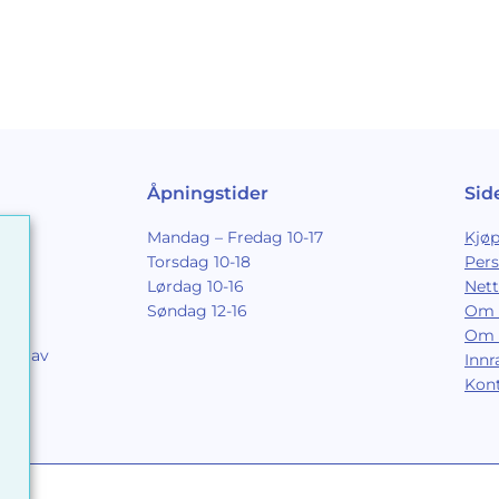
Åpningstider
Sid
Mandag – Fredag 10-17
Kjøp
Torsdag 10-18
Per
Lørdag 10-16
Nett
Søndag 12-16
Om 
Om 
ing av
Inn
9
Kon