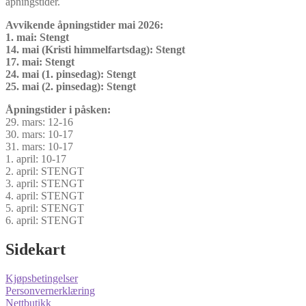
åpningstider.
Avvikende åpningstider mai 2026:
1. mai: Stengt
14. mai (Kristi himmelfartsdag): Stengt
17. mai: Stengt
24. mai (1. pinsedag): Stengt
25. mai (2. pinsedag): Stengt
Åpningstider i påsken:
29. mars: 12-16
30. mars: 10-17
31. mars: 10-17
1. april: 10-17
2. april: STENGT
3. april: STENGT
4. april: STENGT
5. april: STENGT
6. april: STENGT
Sidekart
Kjøpsbetingelser
Personvernerklæring
Nettbutikk