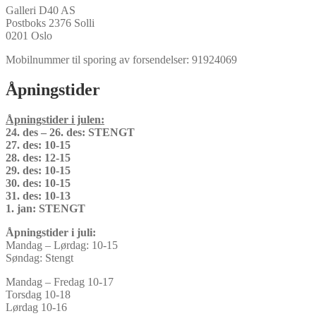
Galleri D40 AS
Postboks 2376 Solli
0201 Oslo
Mobilnummer til sporing av forsendelser: 91924069
Åpningstider
Åpningstider i julen:
24. des – 26. des: STENGT
27. des: 10-15
28. des: 12-15
29. des: 10-15
30. des: 10-15
31. des: 10-13
1. jan: STENGT
Åpningstider i juli:
Mandag – Lørdag: 10-15
Søndag: Stengt
Mandag – Fredag 10-17
Torsdag 10-18
Lørdag 10-16