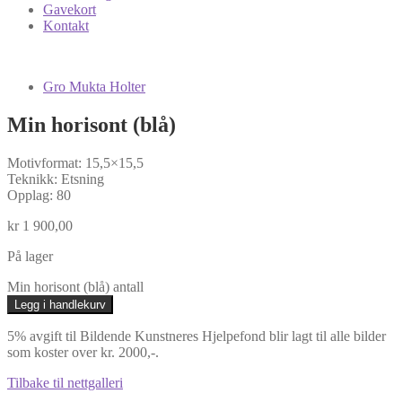
Gavekort
Kontakt
Gro Mukta Holter
Min horisont (blå)
Motivformat: 15,5×15,5
Teknikk: Etsning
Opplag: 80
kr
1 900,00
På lager
Min horisont (blå) antall
Legg i handlekurv
5% avgift til Bildende Kunstneres Hjelpefond blir lagt til alle bilder
som koster over kr. 2000,-.
Tilbake til nettgalleri