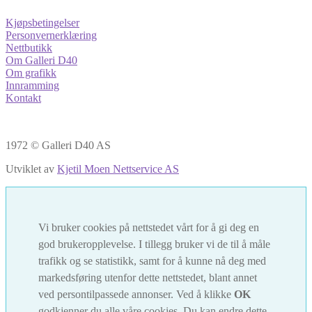
Kjøpsbetingelser
Personvernerklæring
Nettbutikk
Om Galleri D40
Om grafikk
Innramming
Kontakt
1972 © Galleri D40 AS
Utviklet av
Kjetil Moen Nettservice AS
Vi bruker cookies på nettstedet vårt for å gi deg en
god brukeropplevelse. I tillegg bruker vi de til å måle
trafikk og se statistikk, samt for å kunne nå deg med
markedsføring utenfor dette nettstedet, blant annet
ved persontilpassede annonser. Ved å klikke
OK
godkjenner du alle våre cookies. Du kan endre dette