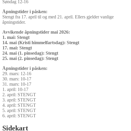
Søndag 12-16
Åpningstider i påsken:
Stengt fra 17. april til og med 21. april. Ellers gjelder vanlige
åpningstider.
Avvikende åpningstider mai 2026:
1. mai: Stengt
14. mai (Kristi himmelfartsdag): Stengt
17. mai: Stengt
24. mai (1. pinsedag): Stengt
25. mai (2. pinsedag): Stengt
Åpningstider i påsken:
29. mars: 12-16
30. mars: 10-17
31. mars: 10-17
1. april: 10-17
2. april: STENGT
3. april: STENGT
4. april: STENGT
5. april: STENGT
6. april: STENGT
Sidekart