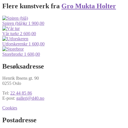
Flere kunstverk fra
Gro Mukta Holter
Spiren (blå)
kr
1 900,00
Vår tur
kr
2 600,00
Utforskeren
kr
1 600,00
Storebror
kr
1 600,00
Besøksadresse
Henrik Ibsens gt. 90
0255 Oslo
Tel:
22 44 85 86
E-post:
galleri@d40.no
Cookies
Postadresse