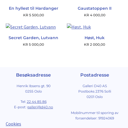
En hyllest til Hardanger
Gaustatoppen II
KR
5 500,00
KR
4 000,00
Secret Garden, Lutvann
Høst, Huk
KR
5 000,00
KR
2 000,00
Besøksadresse
Postadresse
Henrik Ibsens gt. 90
Galleri D40 AS
0255 Oslo
Postboks 2376 Solli
0201 Oslo
Tel:
22 44 85 86
E-post:
galleri@d40.no
Mobilnummer til sporing av
forsendelser: 91924069
Cookies