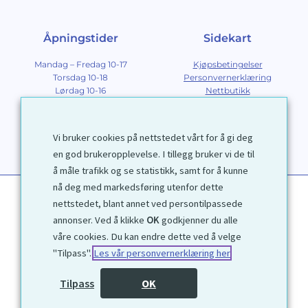
Åpningstider
Sidekart
Mandag – Fredag 10-17
Kjøpsbetingelser
Torsdag 10-18
Personvernerklæring
Lørdag 10-16
Nettbutikk
Søndag 12-16
Om Galleri D40
Om grafikk
Innramming
Vi bruker cookies på nettstedet vårt for å gi deg
Kontakt
en god brukeropplevelse. I tillegg bruker vi de til
å måle trafikk og se statistikk, samt for å kunne
nå deg med markedsføring utenfor dette
nettstedet, blant annet ved persontilpassede
annonser. Ved å klikke
OK
godkjenner du alle
våre cookies. Du kan endre dette ved å velge
"Tilpass".
Les vår personvernerklæring her
1972 © Galleri D40 AS
Tilpass
OK
Utviklet av
Kjetil Moen Nettservice AS