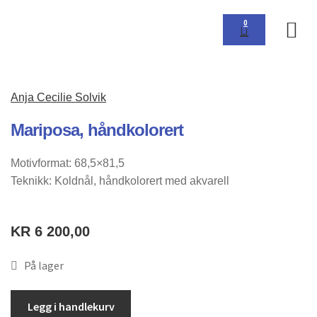
0
Om 
Anja Cecilie Solvik
Mariposa, håndkolorert
Motivformat: 68,5×81,5
Teknikk: Koldnål, håndkolorert med akvarell
KR
6 200,00
På lager
Legg i handlekurv