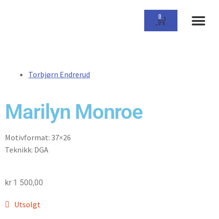
0
Om Gall
Torbjørn Endrerud
Marilyn Monroe
Motivformat: 37×26
Teknikk: DGA
kr
1 500,00
Utsolgt