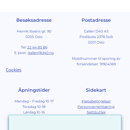
Besøksadresse
Postadresse
Henrik Ibsens gt. 90
Galleri D40 AS
0255 Oslo
Postboks 2376 Solli
0201 Oslo
Tel:
22 44 85 86
E-post:
galleri@d40.no
Mobilnummer til sporing av
forsendelser: 91924069
Cookies
Åpningstider
Sidekart
Mandag – Fredag 10-17
Kjøpsbetingelser
Torsdag 10-18
Personvernerklæring
Lørdag 10-16
Nettbutikk
Søndag 12-16
Om Galleri D40
Om grafikk
Innramming