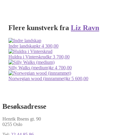
Flere kunstverk fra
Liz Ravn
Indre landskap
kr
4 300,00
Huldra i Vinterskrud
kr
3 700,00
Silly Walks (medium)
kr
4 700,00
Norwegian wood (innrammet)
kr
5 600,00
Besøksadresse
Henrik Ibsens gt. 90
0255 Oslo
Tel:
22 44 85 86