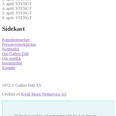
3. april: STENGT
4. april: STENGT
5. april: STENGT
6. april: STENGT
Sidekart
Kjøpsbetingelser
Personvernerklæring
Nettbutikk
Om Galleri D40
Om grafikk
Innramming
Kontakt
1972 © Galleri D40 AS
Utviklet av
Kjetil Moen Nettservice AS
Vi bruker cookies på nettstedet vårt for å gi deg en