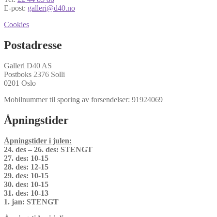
E-post:
galleri@d40.no
Cookies
Postadresse
Galleri D40 AS
Postboks 2376 Solli
0201 Oslo
Mobilnummer til sporing av forsendelser: 91924069
Åpningstider
Åpningstider i julen:
24. des – 26. des: STENGT
27. des: 10-15
28. des: 12-15
29. des: 10-15
30. des: 10-15
31. des: 10-13
1. jan: STENGT