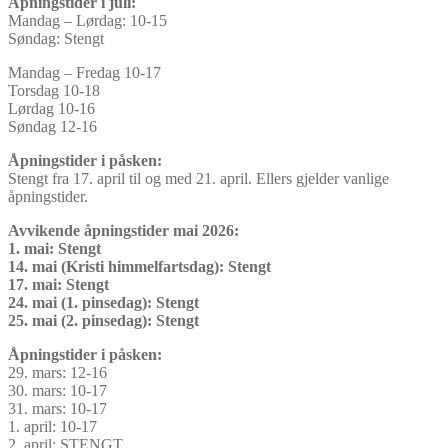
Åpningstider i juli:
Mandag – Lørdag: 10-15
Søndag: Stengt
Mandag – Fredag 10-17
Torsdag 10-18
Lørdag 10-16
Søndag 12-16
Åpningstider i påsken:
Stengt fra 17. april til og med 21. april. Ellers gjelder vanlige
åpningstider.
Avvikende åpningstider mai 2026:
1. mai: Stengt
14. mai (Kristi himmelfartsdag): Stengt
17. mai: Stengt
24. mai (1. pinsedag): Stengt
25. mai (2. pinsedag): Stengt
Åpningstider i påsken:
29. mars: 12-16
30. mars: 10-17
31. mars: 10-17
1. april: 10-17
2. april: STENGT