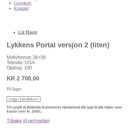
Gavekort
Kontakt
Liz Ravn
Lykkens Portal versjon 2 (liten)
Motivformat: 36×36
Teknikk: DGA
Opplag: 100
KR
2 700,00
På lager
Lykkens
Legg i handlekurv
Portal
5% avgift til Bildende Kunstneres Hjelpefond blir lagt til alle bilder som
versjon
koster over kr. 2000,-.
2
(liten)
Tilbake til nettgalleri
antall