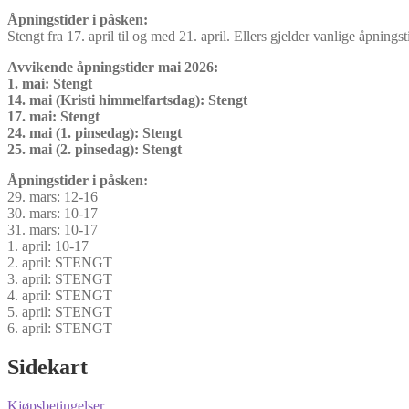
Åpningstider i påsken:
Stengt fra 17. april til og med 21. april. Ellers gjelder vanlige åpningst
Avvikende åpningstider mai 2026:
1. mai: Stengt
14. mai (Kristi himmelfartsdag): Stengt
17. mai: Stengt
24. mai (1. pinsedag): Stengt
25. mai (2. pinsedag): Stengt
Åpningstider i påsken:
29. mars: 12-16
30. mars: 10-17
31. mars: 10-17
1. april: 10-17
2. april: STENGT
3. april: STENGT
4. april: STENGT
5. april: STENGT
6. april: STENGT
Sidekart
Kjøpsbetingelser