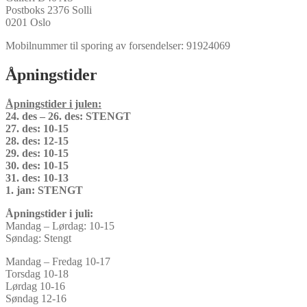
Postboks 2376 Solli
0201 Oslo
Mobilnummer til sporing av forsendelser: 91924069
Åpningstider
Åpningstider i julen:
24. des – 26. des: STENGT
27. des: 10-15
28. des: 12-15
29. des: 10-15
30. des: 10-15
31. des: 10-13
1. jan: STENGT
Åpningstider i juli:
Mandag – Lørdag: 10-15
Søndag: Stengt
Mandag – Fredag 10-17
Torsdag 10-18
Lørdag 10-16
Søndag 12-16