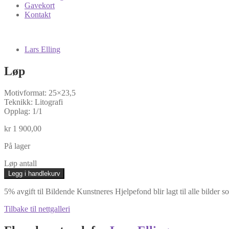
Gavekort
Kontakt
Lars Elling
Løp
Motivformat: 25×23,5
Teknikk: Litografi
Opplag: 1/1
kr
1 900,00
På lager
Løp antall
Legg i handlekurv
5% avgift til Bildende Kunstneres Hjelpefond blir lagt til alle bilder s
Tilbake til nettgalleri