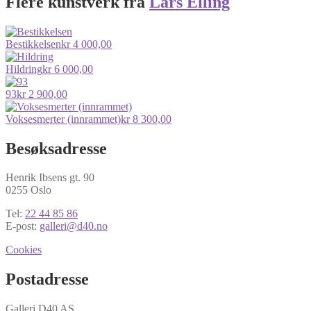
Flere kunstverk fra
Lars Elling
Bestikkelsen
kr
4 000,00
Hildring
kr
6 000,00
93
kr
2 900,00
Voksesmerter (innrammet)
kr
8 300,00
Besøksadresse
Henrik Ibsens gt. 90
0255 Oslo
Tel:
22 44 85 86
E-post:
galleri@d40.no
Cookies
Postadresse
Galleri D40 AS