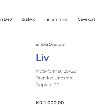
ri D40
Grafikk
Innramming
Gavekort
Embla Øverbye
Liv
Motivformat: 29×22
Teknikk: Linosnitt
Opplag: E.T.
KR
1 000,00