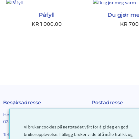
Påfyll
Du gjør m
KR
1 000,00
KR
700
Besøksadresse
Postadresse
Henrik Ibsens gt. 90
Galleri D40 AS
0255 Oslo
Postboks 2376 Solli
Vi bruker cookies på nettstedet vårt for å gi deg en god
0201 Oslo
brukeropplevelse. I tillegg bruker vi de til å måle trafikk og
Tel:
22 44 85 86