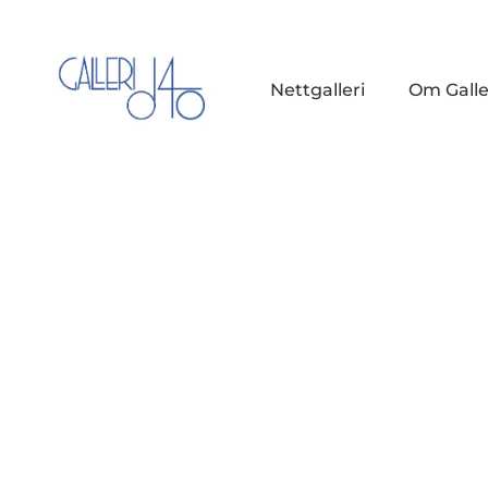
Nettgalleri
Om Galle