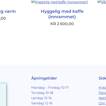
eg varm
Hyggelig med kaffe
(innrammet)
,00
KR
2 600,00
Åpningstider
Sid
Mandag – Fredag 10-17
Kjøp
Torsdag 10-18
Per
Lørdag 10-16
Nett
Søndag 12-16
Om 