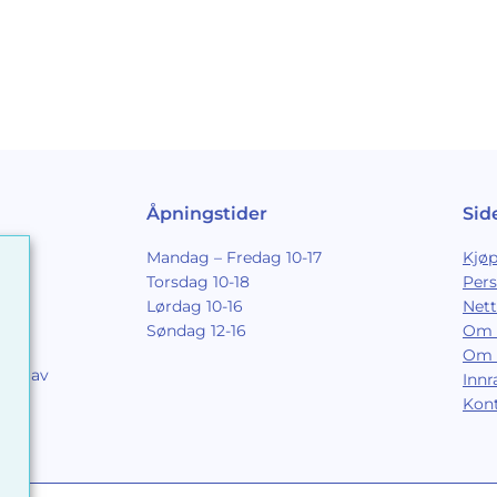
Åpningstider
Sid
Mandag – Fredag 10-17
Kjøp
Torsdag 10-18
Per
Lørdag 10-16
Nett
Søndag 12-16
Om 
Om 
ing av
Inn
9
Kon