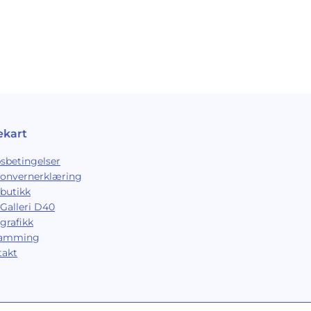
ekart
sbetingelser
sonvernerklæring
butikk
Galleri D40
grafikk
ramming
takt