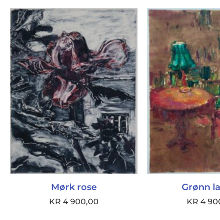
Mørk rose
Grønn l
KR
4 900,00
KR
4 90