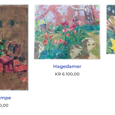
Hagedamer
KR
6 100,00
ampe
0,00