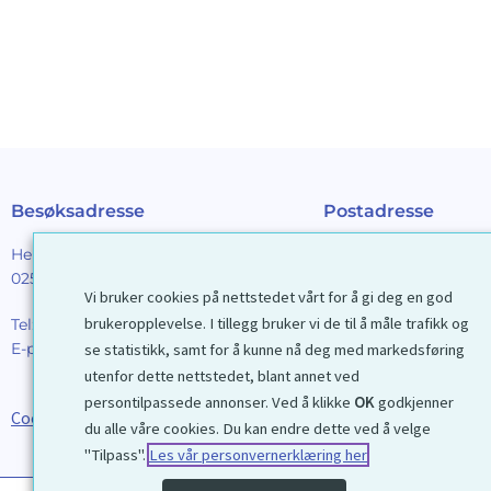
Besøksadresse
Postadresse
Henrik Ibsens gt. 90
Galleri D40 AS
0255 Oslo
Postboks 2376 Solli
Vi bruker cookies på nettstedet vårt for å gi deg en god
0201 Oslo
brukeropplevelse. I tillegg bruker vi de til å måle trafikk og
Tel:
22 44 85 86
E-post:
galleri@d40.no
se statistikk, samt for å kunne nå deg med markedsføring
Mobilnummer til spor
utenfor dette nettstedet, blant annet ved
forsendelser: 9192406
persontilpassede annonser. Ved å klikke
OK
godkjenner
Cookies
du alle våre cookies. Du kan endre dette ved å velge
"Tilpass".
Les vår personvernerklæring her