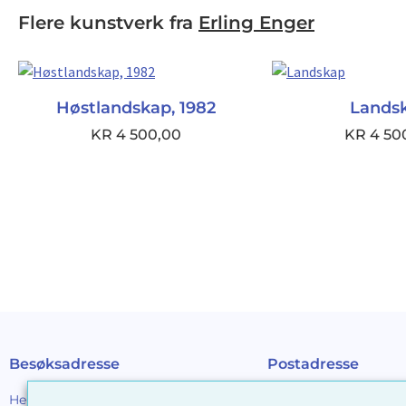
Flere kunstverk fra
Erling Enger
Høstlandskap, 1982
Lands
KR
4 500,00
KR
4 50
Besøksadresse
Postadresse
Henrik Ibsens gt. 90
Galleri D40 AS