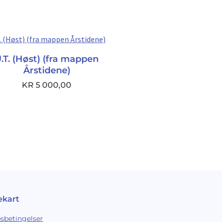
.T. (Høst) (fra mappen
Årstidene)
KR
5 000,00
ekart
sbetingelser