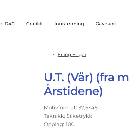
ri D40
Grafikk
Innramming
Gavekort
Erling Enger
U.T. (Vår) (fra
Årstidene)
Motivformat: 37,5×46
Teknikk: Silketrykk
Opplag: 100