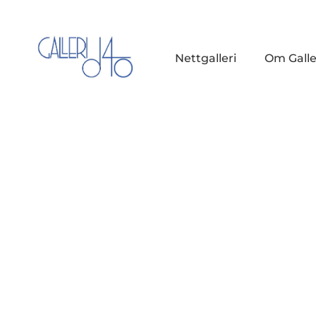
Nettgalleri
Om Galle