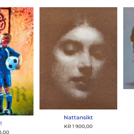
Nattansikt
!
KR
1 900,00
0,00