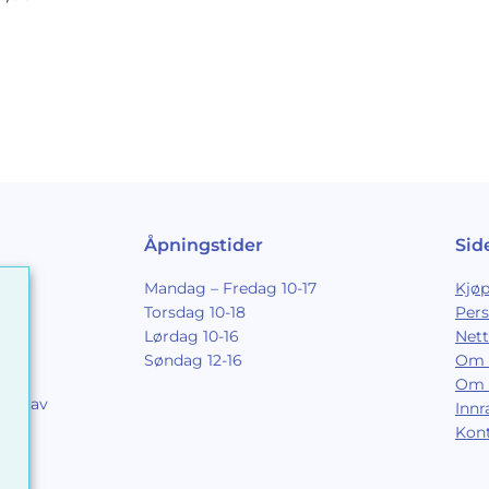
Åpningstider
Sid
Mandag – Fredag 10-17
Kjøp
Torsdag 10-18
Per
Lørdag 10-16
Nett
Søndag 12-16
Om 
Om 
ing av
Inn
9
Kon