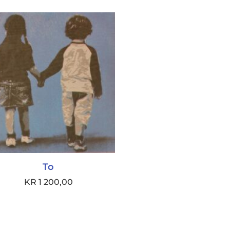
To
KR
1 200,00