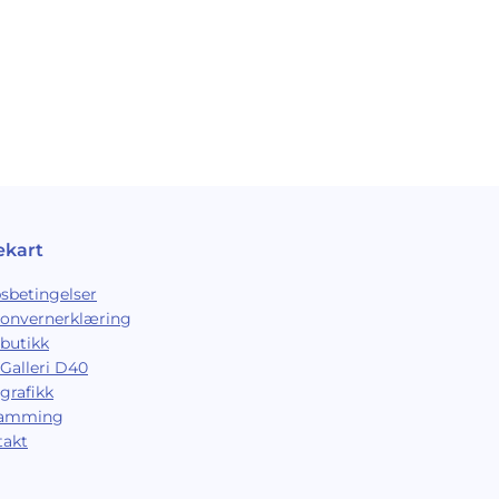
ekart
sbetingelser
sonvernerklæring
butikk
Galleri D40
grafikk
ramming
takt