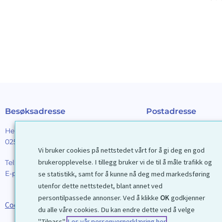
Besøksadresse
Postadresse
Henrik Ibsens gt. 90
Galleri D40 AS
0255 Oslo
Postboks 2376 Solli
Vi bruker cookies på nettstedet vårt for å gi deg en god
0201 Oslo
brukeropplevelse. I tillegg bruker vi de til å måle trafikk og
Tel:
22 44 85 86
E-post:
galleri@d40.no
se statistikk, samt for å kunne nå deg med markedsføring
Mobilnummer til spor
utenfor dette nettstedet, blant annet ved
forsendelser: 9192406
persontilpassede annonser. Ved å klikke
OK
godkjenner
Cookies
du alle våre cookies. Du kan endre dette ved å velge
"Tilpass".
Les vår personvernerklæring her