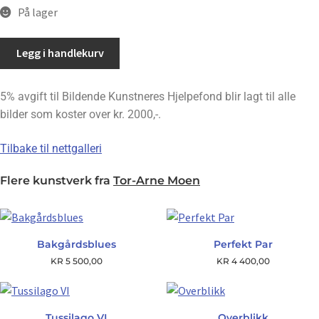
På lager
Konerne
Legg i handlekurv
ved
vandposten
5% avgift til Bildende Kunstneres Hjelpefond blir lagt til alle
antall
bilder som koster over kr. 2000,-.
Tilbake til nettgalleri
Flere kunstverk fra
Tor-Arne Moen
Bakgårdsblues
Perfekt Par
KR
5 500,00
KR
4 400,00
Tussilago VI
Overblikk