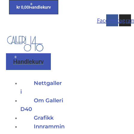
0
kr
0,00
Handlekurv
Facebook
Instagra
0
Handlekurv
Nettgaller
i
Om Galleri
D40
Grafikk
Innrammin