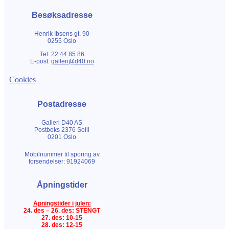
Besøksadresse
Henrik Ibsens gt. 90
0255 Oslo
Tel:
22 44 85 86
E-post:
galleri@d40.no
Cookies
Postadresse
Galleri D40 AS
Postboks 2376 Solli
0201 Oslo
Mobilnummer til sporing av
forsendelser: 91924069
Åpningstider
Åpningstider i julen:
24. des – 26. des: STENGT
27. des: 10-15
28. des: 12-15