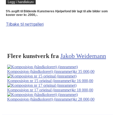
Legg i handlekurv
5% avgift til Bildende Kunstneres Hjelpefond blir lagt til alle bilder som
koster over kr. 2000,-.
Tilbake til nettgalleri
Flere kunstverk fra
Jakob Weidemann
Komposisjon (håndkolorert) (innrammet)
kr
35 000,00
Komposisjon nr 15 original (innrammet)
kr
16 000,00
Komposisjon nr 17 original (innrammet)
kr
18 000,00
Komposisjon (håndkolorert) (innrammet)
kr
28 000,00