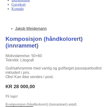
Innramming
Gavekort
Kontakt
Jakob Weidemann
Komposisjon (håndkolorert)
(innrammet)
Motivstørrelse: 50×60
Teknikk: Litografi
Gull/sølvramme med vanlig og gullfarget passepartoutlist
inkludert i pris.
Obs! Kan ikke sendes i post.
KR
28 000,00
På lager
Komposisjon (håndkolorert) (innrammet) antall