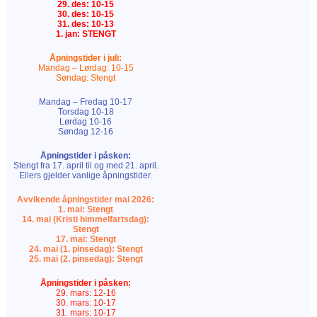
29. des: 10-15
30. des: 10-15
31. des: 10-13
1. jan: STENGT
Åpningstider i juli:
Mandag – Lørdag: 10-15
Søndag: Stengt
Mandag – Fredag 10-17
Torsdag 10-18
Lørdag 10-16
Søndag 12-16
Åpningstider i påsken:
Stengt fra 17. april til og med 21. april.
Ellers gjelder vanlige åpningstider.
Avvikende åpningstider mai 2026:
1. mai: Stengt
14. mai (Kristi himmelfartsdag):
Stengt
17. mai: Stengt
24. mai (1. pinsedag): Stengt
25. mai (2. pinsedag): Stengt
Åpningstider i påsken:
29. mars: 12-16
30. mars: 10-17
31. mars: 10-17