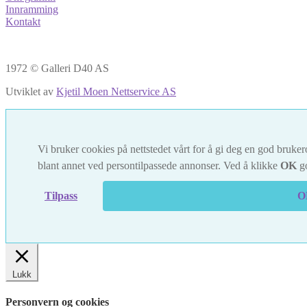
Innramming
Kontakt
1972 © Galleri D40 AS
Utviklet av
Kjetil Moen Nettservice AS
Vi bruker cookies på nettstedet vårt for å gi deg en god brukero
blant annet ved persontilpassede annonser. Ved å klikke
OK
go
Tilpass
O
Lukk
Personvern og cookies