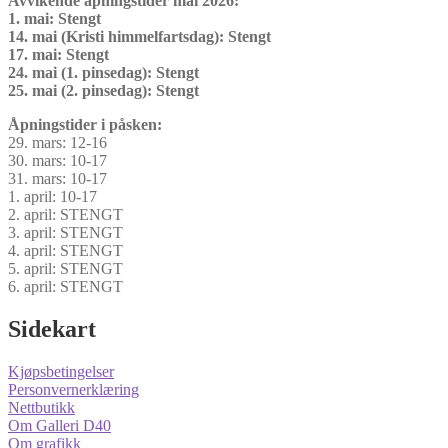
Avvikende åpningstider mai 2026:
1. mai: Stengt
14. mai (Kristi himmelfartsdag): Stengt
17. mai: Stengt
24. mai (1. pinsedag): Stengt
25. mai (2. pinsedag): Stengt
Åpningstider i påsken:
29. mars: 12-16
30. mars: 10-17
31. mars: 10-17
1. april: 10-17
2. april: STENGT
3. april: STENGT
4. april: STENGT
5. april: STENGT
6. april: STENGT
Sidekart
Kjøpsbetingelser
Personvernerklæring
Nettbutikk
Om Galleri D40
Om grafikk