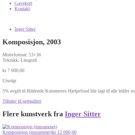
Gavekort
Kontakt
Inger Sitter
Komposisjon, 2003
Motivformat: 53×36
Teknikk: Litografi
kr
7 000,00
Utsolgt
5% avgift til Bildende Kunstneres Hjelpefond blir lagt til alle bilder s
Tilbake til nettgalleri
Flere kunstverk fra
Inger Sitter
Komposisjon (innrammet)
kr
12 000,00