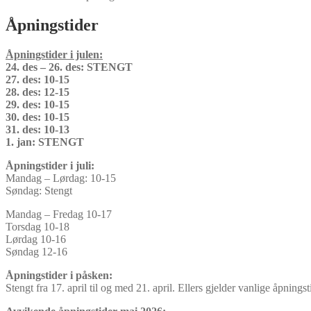
Åpningstider
Åpningstider i julen:
24. des – 26. des: STENGT
27. des: 10-15
28. des: 12-15
29. des: 10-15
30. des: 10-15
31. des: 10-13
1. jan: STENGT
Åpningstider i juli:
Mandag – Lørdag: 10-15
Søndag: Stengt
Mandag – Fredag 10-17
Torsdag 10-18
Lørdag 10-16
Søndag 12-16
Åpningstider i påsken:
Stengt fra 17. april til og med 21. april. Ellers gjelder vanlige åpningst