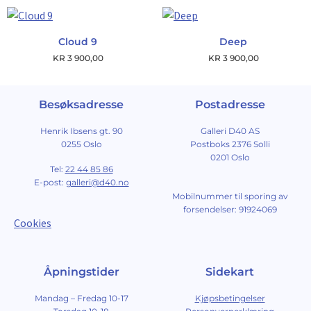
Cloud 9
Deep
KR
3 900,00
KR
3 900,00
Besøksadresse
Postadresse
Henrik Ibsens gt. 90
Galleri D40 AS
0255 Oslo
Postboks 2376 Solli
0201 Oslo
Tel:
22 44 85 86
E-post:
galleri@d40.no
Mobilnummer til sporing av
forsendelser: 91924069
Cookies
Åpningstider
Sidekart
Mandag – Fredag 10-17
Kjøpsbetingelser