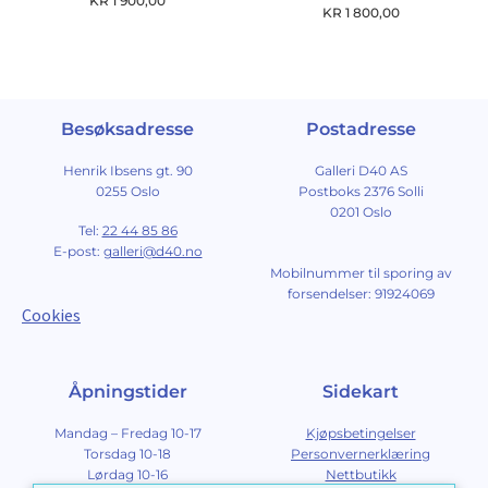
KR
1 900,00
KR
1 800,00
Besøksadresse
Postadresse
Henrik Ibsens gt. 90
Galleri D40 AS
0255 Oslo
Postboks 2376 Solli
0201 Oslo
Tel:
22 44 85 86
E-post:
galleri@d40.no
Mobilnummer til sporing av
forsendelser: 91924069
Cookies
Åpningstider
Sidekart
Mandag – Fredag 10-17
Kjøpsbetingelser
Torsdag 10-18
Personvernerklæring
Lørdag 10-16
Nettbutikk