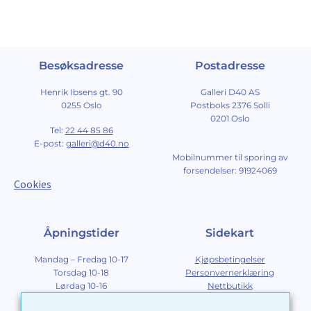
Besøksadresse
Postadresse
Henrik Ibsens gt. 90
Galleri D40 AS
0255 Oslo
Postboks 2376 Solli
0201 Oslo
Tel:
22 44 85 86
E-post:
galleri@d40.no
Mobilnummer til sporing av
forsendelser: 91924069
Cookies
Åpningstider
Sidekart
Mandag – Fredag 10-17
Kjøpsbetingelser
Torsdag 10-18
Personvernerklæring
Lørdag 10-16
Nettbutikk
Søndag 12-16
Om Galleri D40