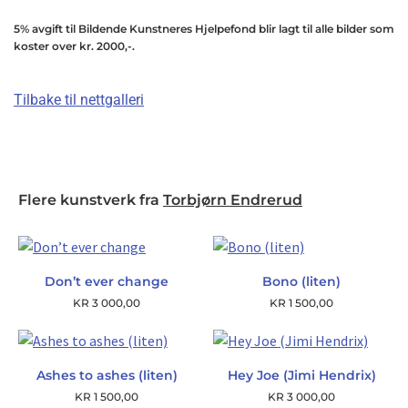
5% avgift til Bildende Kunstneres Hjelpefond blir lagt til alle bilder som
koster over kr. 2000,-.
Tilbake til nettgalleri
Flere kunstverk fra
Torbjørn Endrerud
Don’t ever change
Bono (liten)
KR
3 000,00
KR
1 500,00
Ashes to ashes (liten)
Hey Joe (Jimi Hendrix)
KR
1 500,00
KR
3 000,00