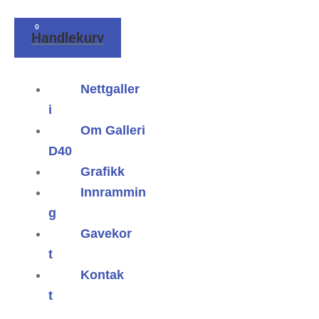
0
Handlekurv
Nettgaller
i
Om Galleri
D40
Grafikk
Innrammin
g
Gavekor
t
Kontak
t