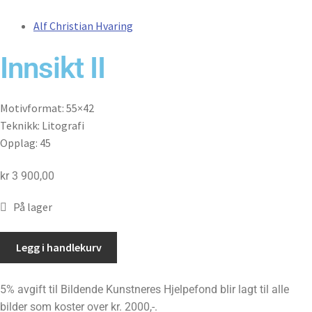
Alf Christian Hvaring
Innsikt II
Motivformat: 55×42
Teknikk: Litografi
Opplag: 45
kr
3 900,00
På lager
Innsikt
Legg i handlekurv
II
antall
5% avgift til Bildende Kunstneres Hjelpefond blir lagt til alle
bilder som koster over kr. 2000,-.