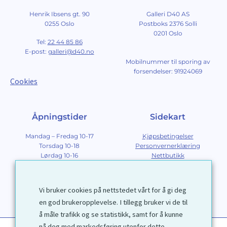
Henrik Ibsens gt. 90
Galleri D40 AS
0255 Oslo
Postboks 2376 Solli
0201 Oslo
Tel:
22 44 85 86
E-post:
galleri@d40.no
Mobilnummer til sporing av
forsendelser: 91924069
Cookies
Åpningstider
Sidekart
Mandag – Fredag 10-17
Kjøpsbetingelser
Torsdag 10-18
Personvernerklæring
Lørdag 10-16
Nettbutikk
Søndag 12-16
Om Galleri D40
Om grafikk
Innramming
Vi bruker cookies på nettstedet vårt for å gi deg
Kontakt
en god brukeropplevelse. I tillegg bruker vi de til
å måle trafikk og se statistikk, samt for å kunne
nå deg med markedsføring utenfor dette