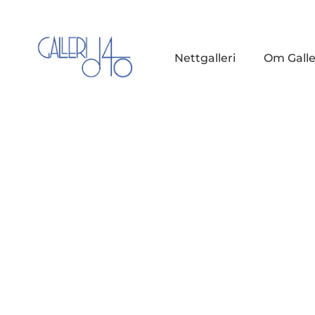
Nettgalleri
Om Galle