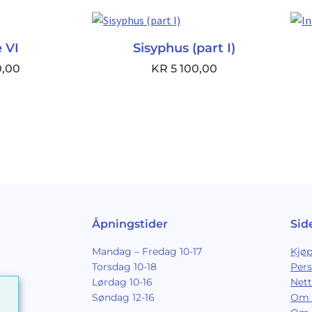
 VI
Sisyphus (part I)
0,00
KR
5 100,00
Åpningstider
Sid
Mandag – Fredag 10-17
Kjøp
Torsdag 10-18
Per
Lørdag 10-16
Nett
Søndag 12-16
Om 