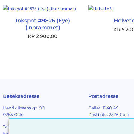
Inkspot #9826 (Eye)
Helvete
(innrammet)
KR
5 20
KR
2 900,00
Besøksadresse
Postadresse
Henrik Ibsens gt. 90
Galleri D40 AS
0255 Oslo
Postboks 2376 Solli
0201 Oslo
Tel:
22 44 85 86
E-post:
galleri@d40.no