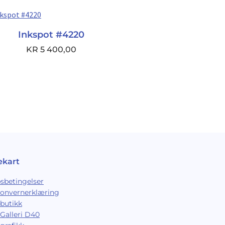
Inkspot #4220
KR
5 400,00
ekart
sbetingelser
sonvernerklæring
butikk
Galleri D40