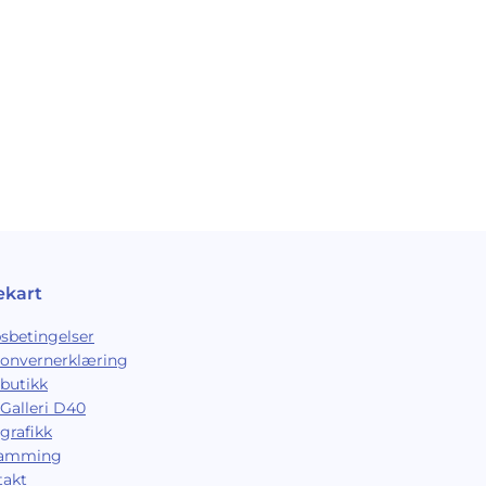
ekart
sbetingelser
sonvernerklæring
butikk
Galleri D40
grafikk
ramming
takt