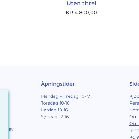
Uten tittel
KR
4 800,00
Åpningstider
Sid
Mandag – Fredag 10-17
Kjøp
Torsdag 10-18
Per
Lørdag 10-16
Nett
Søndag 12-16
Om 
Om 
ing av
Inn
9
Kon