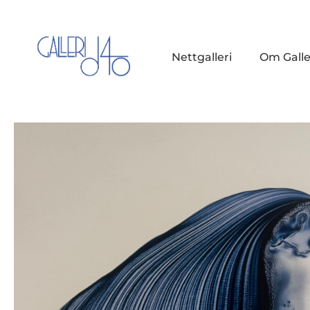
Nettgalleri
Om Galle