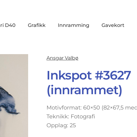
ri D40
Grafikk
Innramming
Gavekort
Ansgar Valbø
Inkspot #3627
(innrammet)
Motivformat: 60×50 (82×67,5 m
Teknikk: Fotografi
Opplag: 25