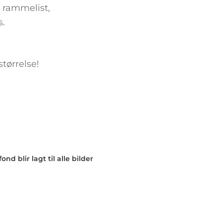
 rammelist,
s.
tørrelse!
nd blir lagt til alle bilder