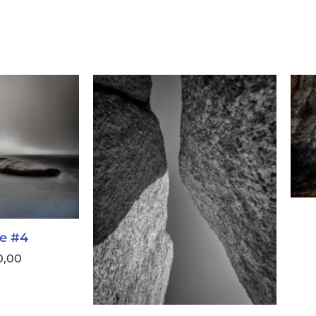
e #4
0,00