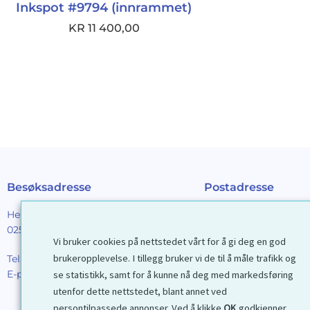
Inkspot #9794 (innrammet)
KR
11 400,00
Besøksadresse
Postadresse
Henrik Ibsens gt. 90
Galleri D40 AS
0255 Oslo
Postboks 2376 Solli
Vi bruker cookies på nettstedet vårt for å gi deg en god
0201 Oslo
brukeropplevelse. I tillegg bruker vi de til å måle trafikk og
Tel:
22 44 85 86
E-post:
galleri@d40.no
se statistikk, samt for å kunne nå deg med markedsføring
Mobilnummer til spor
utenfor dette nettstedet, blant annet ved
forsendelser: 9192406
persontilpassede annonser. Ved å klikke
OK
godkjenner