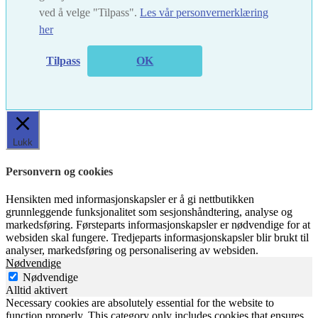
ved å velge "Tilpass".
Les vår personvernerklæring
her
Tilpass
OK
Lukk
Personvern og cookies
Hensikten med informasjonskapsler er å gi nettbutikken
grunnleggende funksjonalitet som sesjonshåndtering, analyse og
markedsføring. Førsteparts informasjonskapsler er nødvendige for at
websiden skal fungere. Tredjeparts informasjonskapsler blir brukt til
analyser, markedsføring og personalisering av websiden.
Nødvendige
Nødvendige
Alltid aktivert
Necessary cookies are absolutely essential for the website to
function properly. This category only includes cookies that ensures