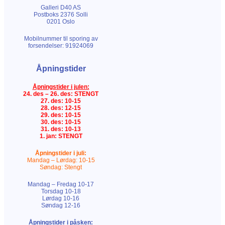
Galleri D40 AS
Postboks 2376 Solli
0201 Oslo
Mobilnummer til sporing av
forsendelser: 91924069
Åpningstider
Åpningstider i julen:
24. des – 26. des: STENGT
27. des: 10-15
28. des: 12-15
29. des: 10-15
30. des: 10-15
31. des: 10-13
1. jan: STENGT
Åpningstider i juli:
Mandag – Lørdag: 10-15
Søndag: Stengt
Mandag – Fredag 10-17
Torsdag 10-18
Lørdag 10-16
Søndag 12-16
Åpningstider i påsken: