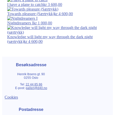
I have a plane to catch
kr
3 600,00
Towards pleasure (Særtrykk)
kr
4 600,00
Nightdreamers I
kr
1 000,00
Knowledge will light my way through the dark night
(særtrykk)
kr
4 600,00
Besøksadresse
Henrik Ibsens gt. 90
0255 Oslo
Tel:
22 44 85 86
E-post:
galleri@d40.no
Cookies
Postadresse