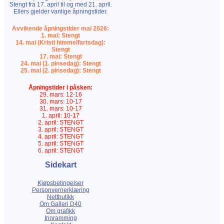
Stengt fra 17. april til og med 21. april.
Ellers gjelder vanlige åpningstider.
Avvikende åpningstider mai 2026:
1. mai: Stengt
14. mai (Kristi himmelfartsdag):
Stengt
17. mai: Stengt
24. mai (1. pinsedag): Stengt
25. mai (2. pinsedag): Stengt
Åpningstider i påsken:
29. mars: 12-16
30. mars: 10-17
31. mars: 10-17
1. april: 10-17
2. april: STENGT
3. april: STENGT
4. april: STENGT
5. april: STENGT
6. april: STENGT
Sidekart
Kjøpsbetingelser
Personvernerklæring
Nettbutikk
Om Galleri D40
Om grafikk
Innramming