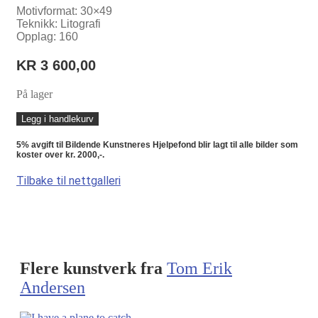
Motivformat: 30×49
Teknikk: Litografi
Opplag: 160
KR
3 600,00
På lager
I
Legg i handlekurv
will
fix
5% avgift til Bildende Kunstneres Hjelpefond blir lagt til alle bilder som
you
koster over kr. 2000,-.
antall
Tilbake til nettgalleri
Flere kunstverk fra
Tom Erik
Andersen