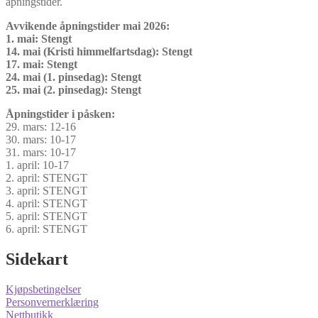
åpningstider.
Avvikende åpningstider mai 2026:
1. mai: Stengt
14. mai (Kristi himmelfartsdag): Stengt
17. mai: Stengt
24. mai (1. pinsedag): Stengt
25. mai (2. pinsedag): Stengt
Åpningstider i påsken:
29. mars: 12-16
30. mars: 10-17
31. mars: 10-17
1. april: 10-17
2. april: STENGT
3. april: STENGT
4. april: STENGT
5. april: STENGT
6. april: STENGT
Sidekart
Kjøpsbetingelser
Personvernerklæring
Nettbutikk