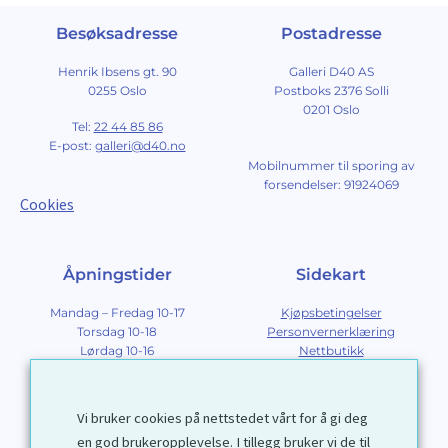
Besøksadresse
Postadresse
Henrik Ibsens gt. 90
Galleri D40 AS
0255 Oslo
Postboks 2376 Solli
0201 Oslo
Tel:
22 44 85 86
E-post:
galleri@d40.no
Mobilnummer til sporing av
forsendelser: 91924069
Cookies
Åpningstider
Sidekart
Mandag – Fredag 10-17
Kjøpsbetingelser
Torsdag 10-18
Personvernerklæring
Lørdag 10-16
Nettbutikk
Søndag 12-16
Om Galleri D40
Om grafikk
Innramming
Vi bruker cookies på nettstedet vårt for å gi deg
Kontakt
en god brukeropplevelse. I tillegg bruker vi de til