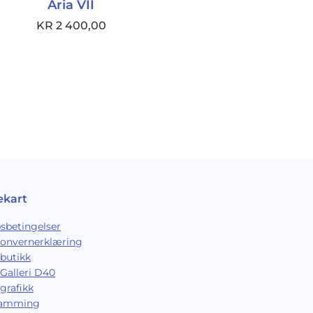
Aria VII
KR
2 400,00
ekart
sbetingelser
sonvernerklæring
butikk
Galleri D40
grafikk
ramming