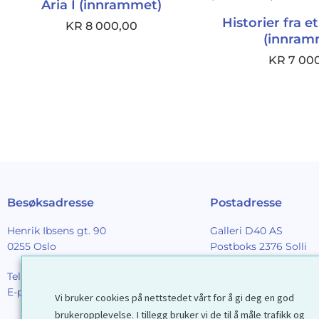
Aria I (innrammet)
Historier fra e
KR
8 000,00
(innram
KR
7 00
Besøksadresse
Postadresse
Henrik Ibsens gt. 90
Galleri D40 AS
0255 Oslo
Postboks 2376 Solli
0201 Oslo
Tel:
22 44 85 86
E-post:
galleri@d40.no
Vi bruker cookies på nettstedet vårt for å gi deg en god
Mobilnummer til spor
brukeropplevelse. I tillegg bruker vi de til å måle trafikk og