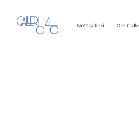
Nettgalleri
Om Galle