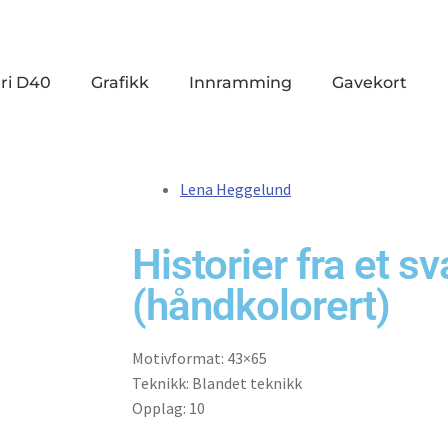
ri D40
Grafikk
Innramming
Gavekort
Lena Heggelund
Historier fra et s
(håndkolorert)
Motivformat: 43×65
Teknikk: Blandet teknikk
Opplag: 10