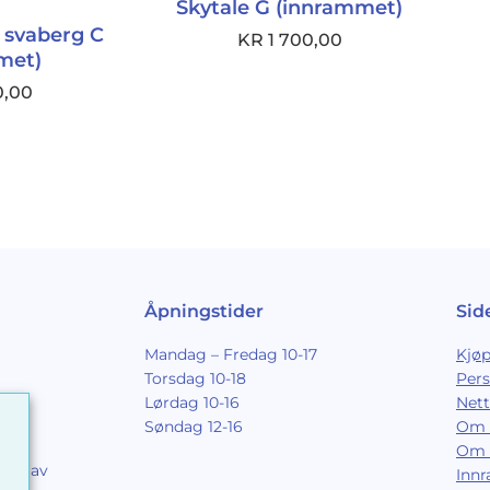
Skytale G (innrammet)
t svaberg C
KR
1 700,00
met)
0,00
Åpningstider
Sid
Mandag – Fredag 10-17
Kjøp
Torsdag 10-18
Per
Lørdag 10-16
Nett
Søndag 12-16
Om 
Om 
ing av
Inn