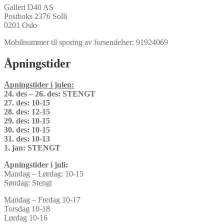
Galleri D40 AS
Postboks 2376 Solli
0201 Oslo
Mobilnummer til sporing av forsendelser: 91924069
Åpningstider
Åpningstider i julen:
24. des – 26. des: STENGT
27. des: 10-15
28. des: 12-15
29. des: 10-15
30. des: 10-15
31. des: 10-13
1. jan: STENGT
Åpningstider i juli:
Mandag – Lørdag: 10-15
Søndag: Stengt
Mandag – Fredag 10-17
Torsdag 10-18
Lørdag 10-16