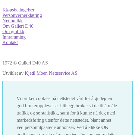
Kjøpsbetingelser
Personvernerklæring
Nettbutikk
Om Galleri D40
Om grafikk
Innramming
Kontakt
1972 © Galleri D40 AS
Utviklet av
Kjetil Moen Nettservice AS
Vi bruker cookies på nettstedet vårt for å gi deg en
god brukeropplevelse. I tillegg bruker vi de til å måle
trafikk og se statistikk, samt for å kunne nå deg med
markedsføring utenfor dette nettstedet, blant annet
ved persontilpassede annonser. Ved å klikke
OK
godkjenner du alle våre cookies. Du kan endre dette