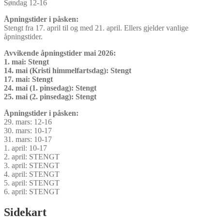
Søndag 12-16
Åpningstider i påsken:
Stengt fra 17. april til og med 21. april. Ellers gjelder vanlige
åpningstider.
Avvikende åpningstider mai 2026:
1. mai: Stengt
14. mai (Kristi himmelfartsdag): Stengt
17. mai: Stengt
24. mai (1. pinsedag): Stengt
25. mai (2. pinsedag): Stengt
Åpningstider i påsken:
29. mars: 12-16
30. mars: 10-17
31. mars: 10-17
1. april: 10-17
2. april: STENGT
3. april: STENGT
4. april: STENGT
5. april: STENGT
6. april: STENGT
Sidekart