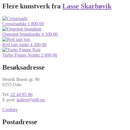
Flere kunstverk fra
Lasse Skarbøvik
Crossroads
kr
1 800,00
Ongoing brutalism
kr
4 500,00
Red rain run
kr
4 200,00
Turbo Figure Noir
kr
2 800,00
Besøksadresse
Henrik Ibsens gt. 90
0255 Oslo
Tel:
22 44 85 86
E-post:
galleri@d40.no
Cookies
Postadresse