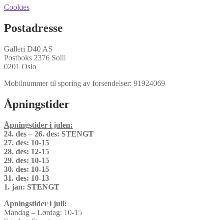
Cookies
Postadresse
Galleri D40 AS
Postboks 2376 Solli
0201 Oslo
Mobilnummer til sporing av forsendelser: 91924069
Åpningstider
Åpningstider i julen:
24. des – 26. des: STENGT
27. des: 10-15
28. des: 12-15
29. des: 10-15
30. des: 10-15
31. des: 10-13
1. jan: STENGT
Åpningstider i juli:
Mandag – Lørdag: 10-15