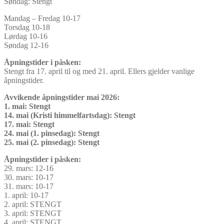
Søndag: Stengt
Mandag – Fredag 10-17
Torsdag 10-18
Lørdag 10-16
Søndag 12-16
Åpningstider i påsken:
Stengt fra 17. april til og med 21. april. Ellers gjelder vanlige
åpningstider.
Avvikende åpningstider mai 2026:
1. mai: Stengt
14. mai (Kristi himmelfartsdag): Stengt
17. mai: Stengt
24. mai (1. pinsedag): Stengt
25. mai (2. pinsedag): Stengt
Åpningstider i påsken:
29. mars: 12-16
30. mars: 10-17
31. mars: 10-17
1. april: 10-17
2. april: STENGT
3. april: STENGT
4. april: STENGT