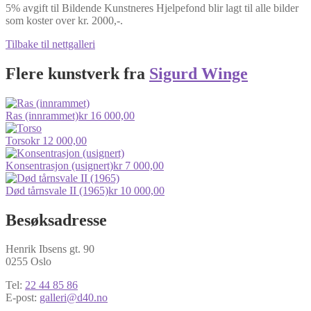
5% avgift til Bildende Kunstneres Hjelpefond blir lagt til alle bilder
som koster over kr. 2000,-.
Tilbake til nettgalleri
Flere kunstverk fra
Sigurd Winge
Ras (innrammet)
kr
16 000,00
Torso
kr
12 000,00
Konsentrasjon (usignert)
kr
7 000,00
Død tårnsvale II (1965)
kr
10 000,00
Besøksadresse
Henrik Ibsens gt. 90
0255 Oslo
Tel:
22 44 85 86
E-post:
galleri@d40.no